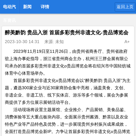
电动汽
新闻
详情
返回上页
车资讯
醉美黔韵 贵品入浙 首届多彩贵州非遗文化-贵品博览会
网
2023-10-30 14:31
来源: 未知
A+
2023年11月19日至11月26日，由贵州省商务厅、贵州省政府
驻上海办事处指导，浙江省贵州商会主办，杭州汪三胖会展有限公
司承办的首届多彩贵州非遗文化o贵品博览会将在绍兴市中国轻纺城
体育中心体育场举办。
首届多彩贵州非遗文化o贵品博览会以“醉美黔韵 贵品入浙”为主
题，遴选300家企业与近30家商协会集中亮相，涵盖美食、文创、
非遗企业、非遗工坊、线下实体店、游乐等多个领域，展会为参展
商提供了多方位展示展销活动平台。
活动现场将设置主题展馆、企业推介、产品展销、美食品鉴、
消费体验等五大重点板块内容。全面展示贵州酱酒、黔茶以及农业
特色产业等产品特色及优势，进一步展现贵州乡村振兴成果成效，
全面打造贵品博览会新IP。力争让首届多彩贵州非遗文化o贵品博览