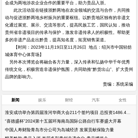
会成为两地涉农企业合作的重要平台，助力贵品入浙。
此次活动旨在链接浙黔两地在农业领域的交流与合作，共同推
动与促进浙黔两地乡村振兴的重要枢纽。以黔贵地区独有的非遗文
化通过展览、展示、交流等形式，提高民族工艺，国民认知，推动
贵州省非遗项目的传承与保护，激发非遗传承人的积极性。帮助更
多的非遗产品走出黔贵，提高知名度，拓宽销售渠道。
【时间：2023年11月19日至11月26日 地点：绍兴市中国轻纺
城体育中心体育场】
另外本次博览会将融合各方力量，深入传承和弘扬中华千年优秀
传统文化，积极营造非遗保护氛围，共同助推“黔货出山”、扩大贵州
品牌的影响力。
责编：系统采编
新闻
娱乐
财经
汽车
女性
淮安成功举办第四届淮河华商大会211个签约项目 总投资1486.4亿元
“喜德盛杯”2024第十五届环海南岛国际公路自行车赛盛大开幕
中国人寿财险青岛市分公司为岛城经济 发展贡献保险力量